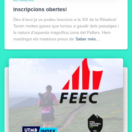
Inscripcions obertes!
Des d’avui ja us podeu inscriure a la XIII de la Ribalera!
Tenim moltes ganes que torneu a gaudir dels paisatges i
la natura d’aquesta magnífica zona del Pallars. Hem
mantingut els mateixos preus de
Saber més…