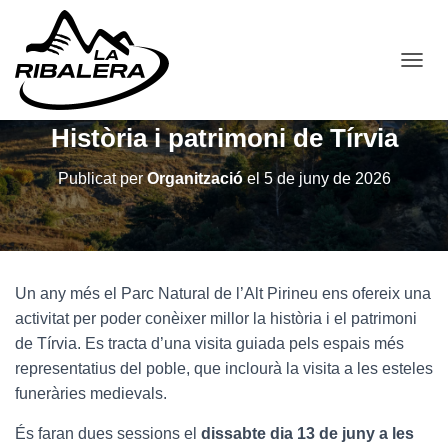
C
A
N
Història i patrimoni de Tírvia
V
I
A
Publicat per
Organització
el
5 de juny de 2026
L
A
N
A
V
E
Un any més el Parc Natural de l’Alt Pirineu ens ofereix una
G
activitat per poder conèixer millor la història i el patrimoni
A
C
de Tírvia. Es tracta d’una visita guiada pels espais més
I
representatius del poble, que inclourà la visita a les esteles
Ó
funeràries medievals.
És faran dues sessions el
dissabte dia 13 de juny a les