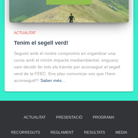
ACTUALITAT
Tenim el segell verd!
Seguint amb el nostre compromís en organitzar una
cursa amb el mínim impacte mediambiental, enguany
vam decidir fer tots els tràmits per aconseguir el segell
verd de la FEEC. Ens plau comunicar-vos que l’hem
aconseguit!!!
Saber més…
ACTUALITAT
PRESENTACIÓ
PROGRAMA
RECORREGUTS
REGLAMENT
RESULTATS
MEDIA